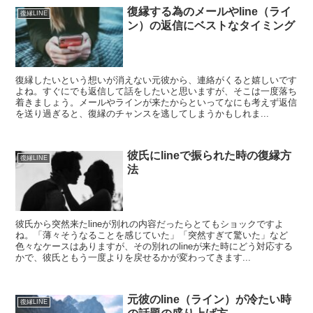
復縁する為のメールやline（ライ
復縁LINE
ン）の返信にベストなタイミング
復縁したいという想いが消えない元彼から、連絡がくると嬉しいです
よね。すぐにでも返信して話をしたいと思いますが、そこは一度落ち
着きましょう。メールやラインが来たからといってなにも考えず返信
を送り過ぎると、復縁のチャンスを逃してしまうかもしれま...
彼氏にlineで振られた時の復縁方
復縁LINE
法
彼氏から突然来たlineが別れの内容だったらとてもショックですよ
ね。「薄々そうなることを感じていた」「突然すぎて驚いた」など
色々なケースはありますが、その別れのlineが来た時にどう対応する
かで、彼氏ともう一度よりを戻せるかが変わってきます...
元彼のline（ライン）が冷たい時
復縁LINE