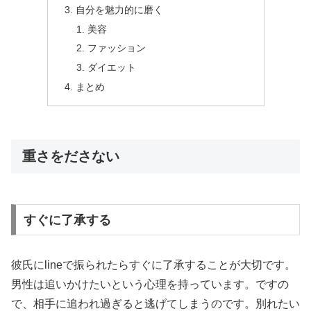
自分を魅力的に磨く
美容
ファッション
ダイエット
まとめ
重さをださない
すぐに了承する
彼氏にlineで振られたらすぐに了承することが大切です。
男性は追いかけたいという心理を持っています。ですの
で、相手に追われ過ぎると逃げてしまうのです。別れたい