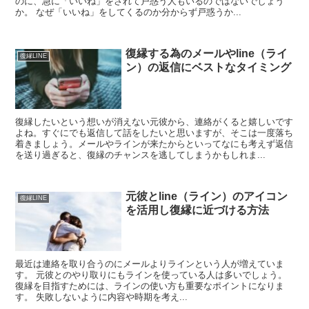
のに、急に「いいね」をされて戸惑う人もいるのではないでしょう
か。 なぜ「いいね」をしてくるのか分からず戸惑うか...
復縁する為のメールやline（ライ
復縁LINE
ン）の返信にベストなタイミング
復縁したいという想いが消えない元彼から、連絡がくると嬉しいです
よね。すぐにでも返信して話をしたいと思いますが、そこは一度落ち
着きましょう。メールやラインが来たからといってなにも考えず返信
を送り過ぎると、復縁のチャンスを逃してしまうかもしれま...
元彼とline（ライン）のアイコン
復縁LINE
を活用し復縁に近づける方法
最近は連絡を取り合うのにメールよりラインという人が増えていま
す。 元彼とのやり取りにもラインを使っている人は多いでしょう。
復縁を目指すためには、ラインの使い方も重要なポイントになりま
す。 失敗しないように内容や時期を考え...