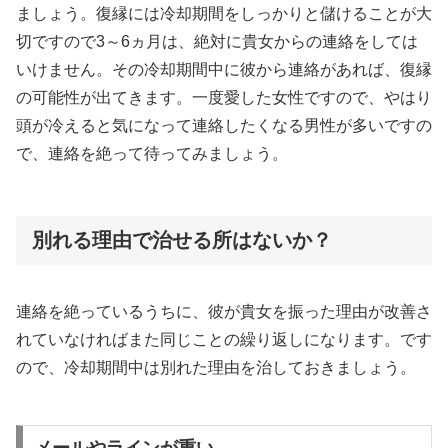
ましょう。復縁には冷却期間をしっかりと儲けることが大
切ですので3～6ヵ月は、絶対に貴女からの連絡をしては
いけません。その冷却期間中に彼から連絡があれば、復縁
の可能性が出てきます。一度愛した女性ですので、やはり
頭が冷えると気になって連絡したくなる男性が多いですの
で、連絡を絶って待ってみましょう。
別れる理由で治せる所はないか？
連絡を絶っているうちに、彼が貴女を振った理由が改善さ
れていなければまた同じことの繰り返しになります。です
ので、冷却期間中は別れた理由を治しておきましょう。
メールやラインが重い