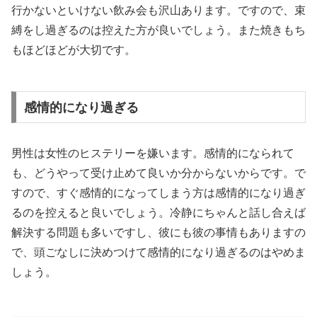
行かないといけない飲み会も沢山あります。ですので、束
縛をし過ぎるのは控えた方が良いでしょう。また焼きもち
もほどほどが大切です。
感情的になり過ぎる
男性は女性のヒステリーを嫌います。感情的になられて
も、どうやって受け止めて良いか分からないからです。で
すので、すぐ感情的になってしまう方は感情的になり過ぎ
るのを控えると良いでしょう。冷静にちゃんと話し合えば
解決する問題も多いですし、彼にも彼の事情もありますの
で、頭ごなしに決めつけて感情的になり過ぎるのはやめま
しょう。